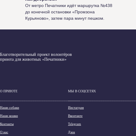
От метро Печатники идёт маршрутка №438
до конечной остановки «Промзона
Курьяново», затем пара минут пешком.
Благотворительный проект волонтёров
приюта для животных «Печатники»
О ПРИЮТЕ
МЫ В СОЦСЕТЯХ
____________________________________________
_____________________________________
Наши собаки
Инстаграм
Наши кошки
Вконтакте
Контакты
Telegram
О нас
Дзен