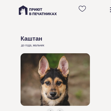
Анкета маленького
щенка Каштана из
Приюта в Москве
Каштан
до года, мальчик