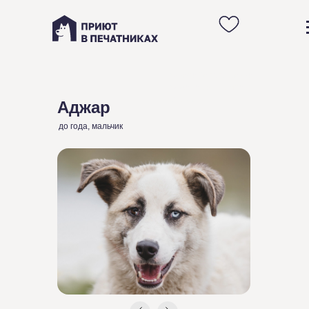
Анкета белого щенка
Аджара из Приюта в
Москве
Аджар
до года, мальчик