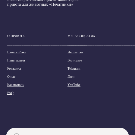
приюта для животных «Печатники»
О ПРИЮТЕ
МЫ В СОЦСЕТЯХ
____________________________________________
_____________________________________
Наши собаки
Инстаграм
Наши кошки
Вконтакте
Контакты
Telegram
О нас
Дзен
Как помочь
YouTube
FAQ