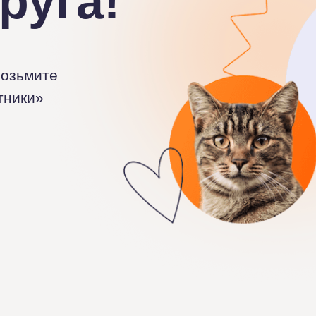
руга!
Возьмите
тники»