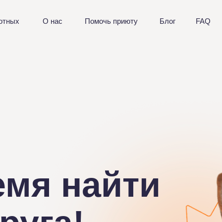
отных
О нас
Помочь приюту
Блог
FAQ
емя найти