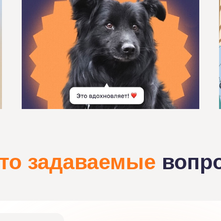
сто задаваемые
вопр