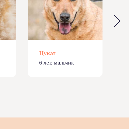
Цукат
Н
6 лет, мальчик
5