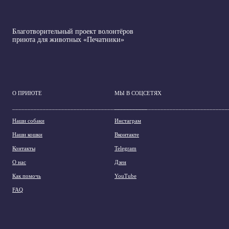
Благотворительный проект волонтёров
приюта для животных «Печатники»
О ПРИЮТЕ
МЫ В СОЦСЕТЯХ
____________________________________________
_____________________________________
Наши собаки
Инстаграм
Наши кошки
Вконтакте
Контакты
Telegram
О нас
Дзен
Как помочь
YouTube
FAQ