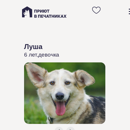
Анкета
очаровательной
Луша
некрупной собаки
Луши из приюта в
Москве