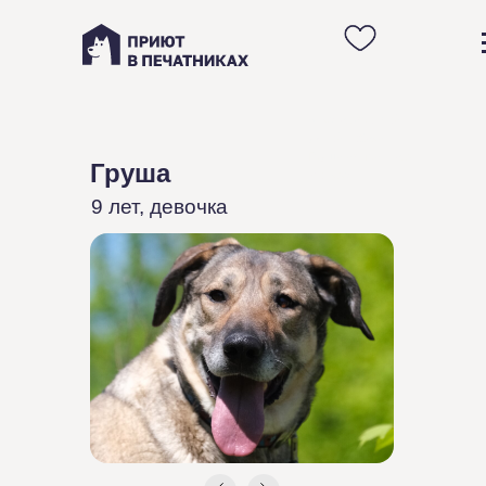
Анкета взрослой
умной собаки
Груши из приюта в
Груша
Москве