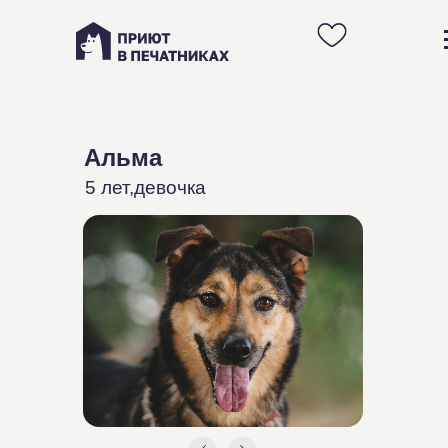
Анкета активной
молодой собаки
Альма
Альмы из приюта в
Москве