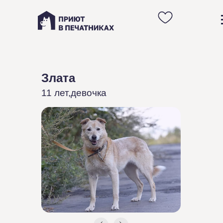
Анкета спокойной
взрослой собаки Златы
Злата
из приюта в Москве