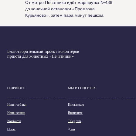
От метро Печатники идёт маршрутка №438
до конечной остановки «Промзона
Курьяново», затем пара минут пешком.
Благотворительный проект волонтёров
приюта для животных «Печатники»
О ПРИЮТЕ
МЫ В СОЦСЕТЯХ
____________________________________________
_____________________________________
Наши собаки
Инстаграм
Наши кошки
Вконтакте
Контакты
Telegram
О нас
Дзен