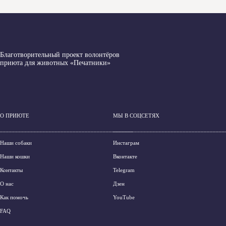
Благотворительный проект волонтёров
приюта для животных «Печатники»
О ПРИЮТЕ
МЫ В СОЦСЕТЯХ
____________________________________________
_____________________________________
Наши собаки
Инстаграм
Наши кошки
Вконтакте
Контакты
Telegram
О нас
Дзен
Как помочь
YouTube
FAQ