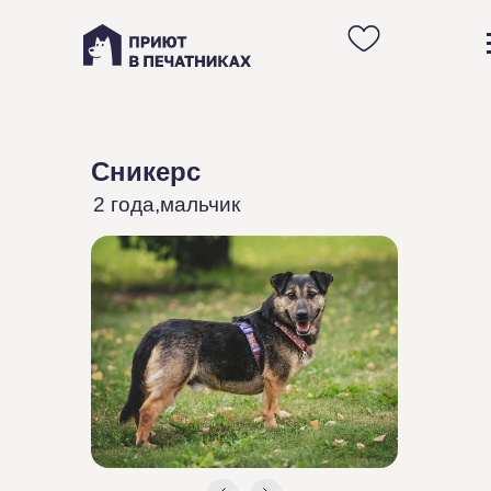
Анкета молодого
коротколапого пса
Сникерса из приюта в
Сникерс
Москве