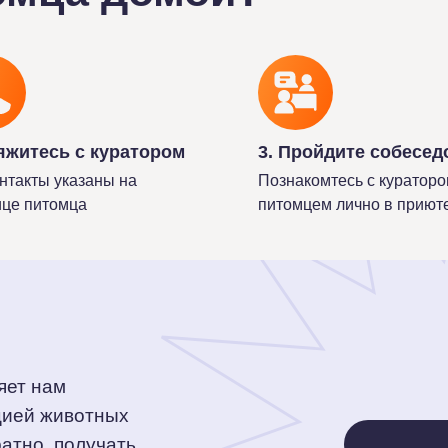
яжитесь с куратором
3. Пройдите собесед
нтакты указаны на
Познакомтесь с кураторо
ице питомца
питомцем лично в приют
яет нам
цией животных
ратно, получать