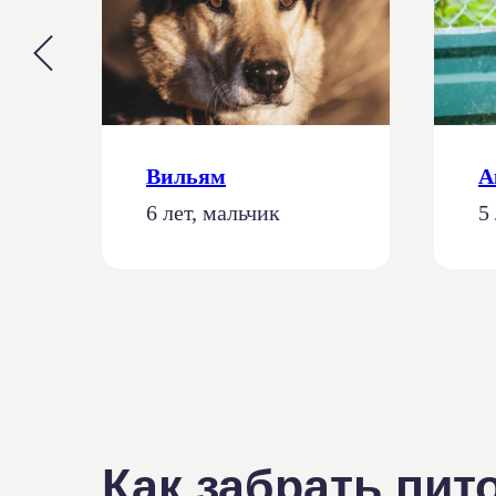
Вильям
А
6 лет, мальчик
5
Как забрать пи