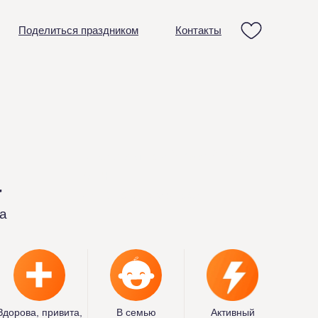
Поделиться праздником
Контакты
Анкета активной рыжей собаки
а
Капчи
из приюта в Москве
Здорова, привита,
В семью
Активный