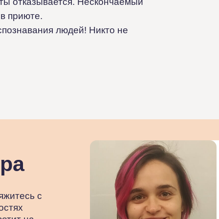
ты отказывается. Нескончаемый
 в приюте.
спознавания людей! Никто не
ора
яжитесь с
остях