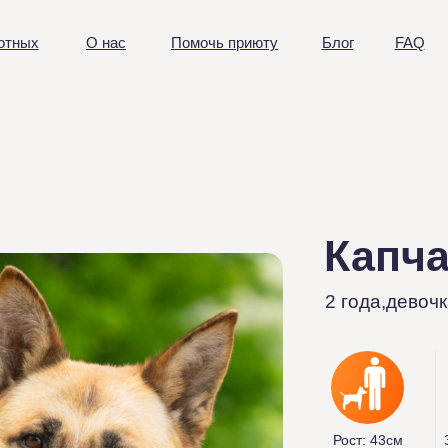
отных
О нас
Помочь приюту
Блог
FAQ
Капч
Рост: 43см