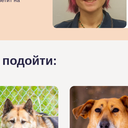
ветит на
 подойти: