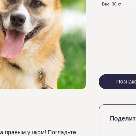
Вес: 30 кг
Познак
Подели
за правым ушком! Погладьте