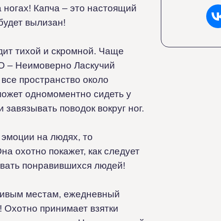
а ногах! Капча – это настоящий
будет вылизан!
ит тихой и скромной. Чаще
О – Неимоверно Ласкучий
 все пространство около
 может одномоментно сидеть у
и завязывать поводок вокруг ног.
эмоции на людях, то
на охотно покажет, как следует
овать понравившихся людей!
сивым местам, ежедневный
 Охотно принимает взятки