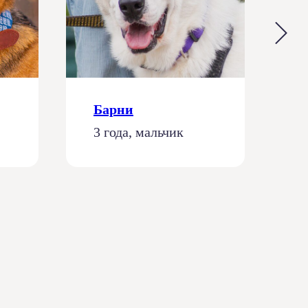
Барни
К
3 года, мальчик
1