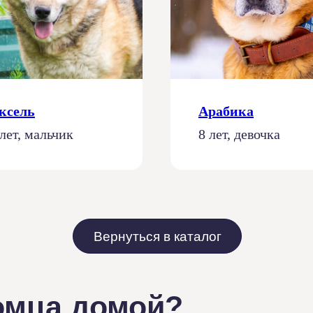
ксель
Арабика
 лет, мальчик
8 лет, девочка
Вернуться в каталог
томца домой?