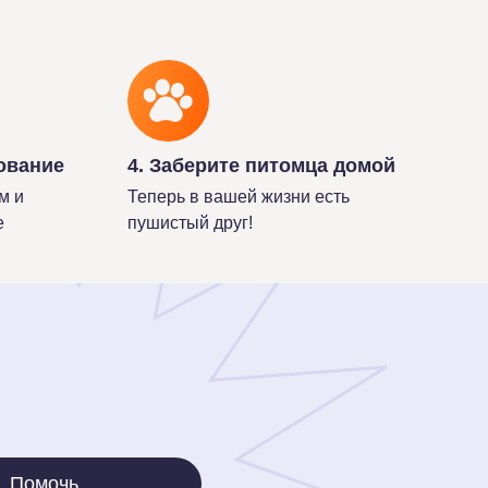
ование
4. Заберите питомца домой
м и
Теперь в вашей жизни есть
е
пушистый друг!
Помочь