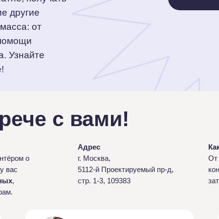
ие другие
масса: от
 помощи
а. Узнайте
!
рече с вами!
Адрес
Ка
нтёром о
г. Москва,
От
у вас
5112-й Проектируемый пр-д,
ко
ных
,
стр. 1-3, 109383
за
рам.