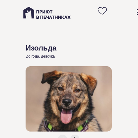
Анкета щенули
Изольды из Приюта в
Москве
Изольда
до года, девочка