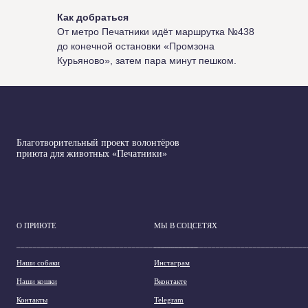
Как добраться
От метро Печатники идёт маршрутка №438
до конечной остановки «Промзона
Курьяново», затем пара минут пешком.
Благотворительный проект волонтёров
приюта для животных «Печатники»
О ПРИЮТЕ
МЫ В СОЦСЕТЯХ
____________________________________________
_____________________________________
Наши собаки
Инстаграм
Наши кошки
Вконтакте
Контакты
Telegram