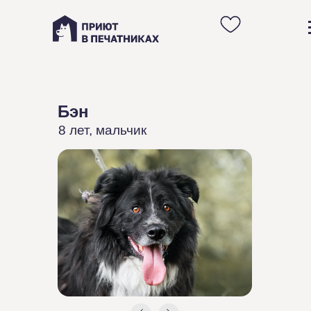
Анкета черно белого
пушистого и
Бэн
красивого пса Бэна
из приюта в Москве